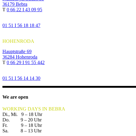
36179 Bebra
T
0 66 22 I 43 09 95
01 51 I 56 18 18 47
HOHENRODA
Hauptstraße 69
36284 Hohenroda
T
0 66 29 I 91 55 442
01 51 I 56 14 14 30
We are open
WORKING DAYS IN BEBRA
Di., Mi. 9 – 18 Uhr
Do. 9 – 20 Uhr
Fr. 9 – 18 Uhr
Sa. 8 – 13 Uhr