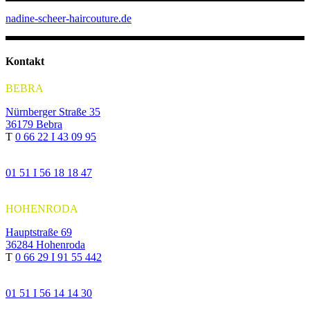
nadine-scheer-haircouture.de
Kontakt
BEBRA
Nürnberger Straße 35
36179 Bebra
T
0 66 22 I 43 09 95
01 51 I 56 18 18 47
HOHENRODA
Hauptstraße 69
36284 Hohenroda
T
0 66 29 I 91 55 442
01 51 I 56 14 14 30